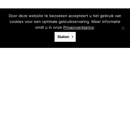
Door deze website te bezoeken accepteert u het gebruik van
cookies voor een optimale gebruikservaring. Meer informatie
vindt u in onze
Privacyverklaring
.
Sluiten
Skoalfamke
Afmeting
122 x 60 cm
Materiaal
Acryl
Ondergrond
Paneel