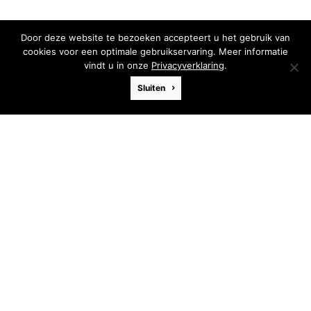
Door deze website te bezoeken accepteert u het gebruik van
cookies voor een optimale gebruikservaring. Meer informatie
vindt u in onze
Privacyverklaring
.
Sluiten
Hummel
Afmeting
30 x 24 cm
Materiaal
Acryl
Ondergrond
Paneel