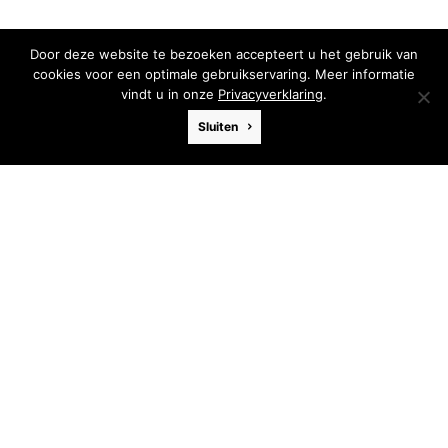
Door deze website te bezoeken accepteert u het gebruik van
cookies voor een optimale gebruikservaring. Meer informatie
vindt u in onze
Privacyverklaring
.
Sluiten
Hetty
Afmeting
30 x 24 cm
Materiaal
Acryl
Ondergrond
Paneel