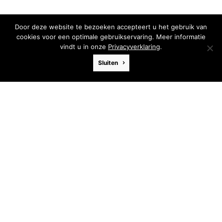
Door deze website te bezoeken accepteert u het gebruik van
cookies voor een optimale gebruikservaring. Meer informatie
vindt u in onze
Privacyverklaring
.
Sluiten
Droogvallen
Afmeting
30 x 30 cm
Materiaal
Acryl
Ondergrond
Paneel