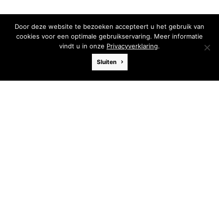
Door deze website te bezoeken accepteert u het gebruik van
cookies voor een optimale gebruikservaring. Meer informatie
vindt u in onze
Privacyverklaring
.
Sluiten
Opgeven geen optie
Afmeting
57 x 80 cm
Materiaal
Olie
Ondergrond
Paneel