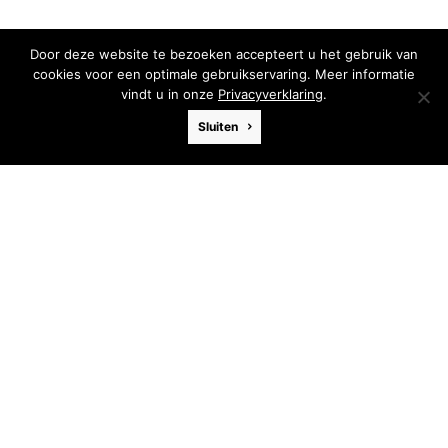
Door deze website te bezoeken accepteert u het gebruik van
cookies voor een optimale gebruikservaring. Meer informatie
vindt u in onze
Privacyverklaring
.
Sluiten
Hynders
Afmeting
61 x 122 cm
Materiaal
Acryl
Ondergrond
Paneel