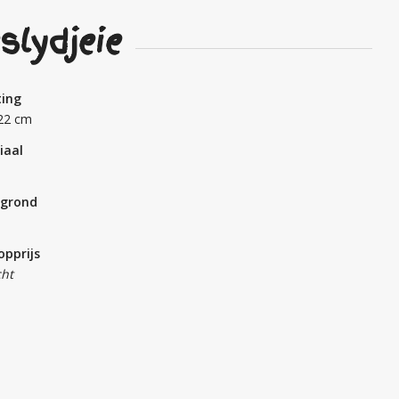
slydjeie
ing
22 cm
iaal
grond
opprijs
ht